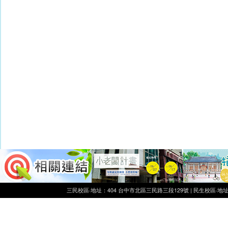
三民校區‧地址：404 台中市北區三民路三段129號 | 民生校區‧地址：