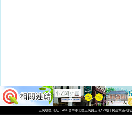
三民校區‧地址：404 台中市北區三民路三段129號 | 民生校區‧地址：