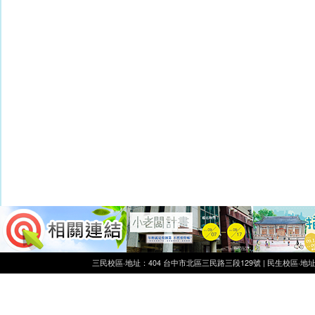
三民校區‧地址：404 台中市北區三民路三段129號 | 民生校區‧地址：