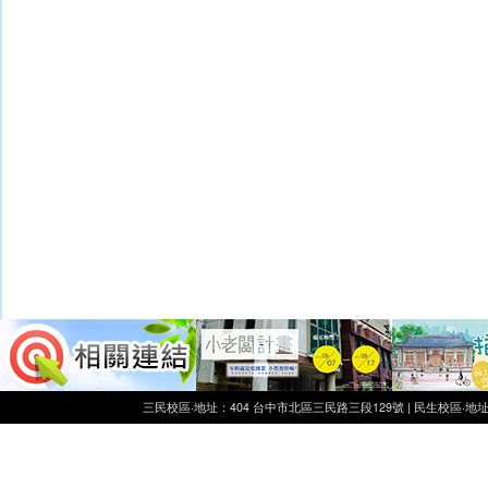
三民校區‧地址：404 台中市北區三民路三段129號 | 民生校區‧地址：